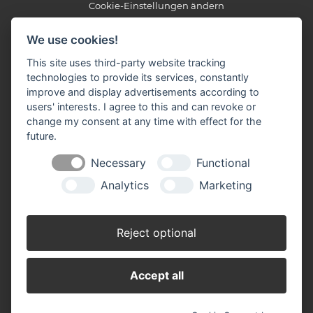
Cookie-Einstellungen ändern
We use cookies!
LANDFUXX Börjes
Markus Börjes e.K.
This site uses third-party website tracking
Ringstraße 2
technologies to provide its services, constantly
48480 Spelle
improve and display advertisements according to
Telefon: 05977 92115
users' interests. I agree to this and can revoke or
Telefax: 05977 92116
change my consent at any time with effect for the
E-Mail:
info(at)landfuxx-boerjes.de
future.
Öffnungszeiten:
Necessary
Functional
Montag - Freitag: 9:00 - 18:00 Uhr
Samstag: 9:00 - 13:00 Uhr
Analytics
Marketing
Wir sind Partner der:
Reject optional
Accept all