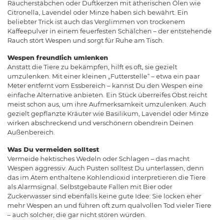
Räucherstäbchen oder Duftkerzen mit ätherischen Ölen wie
Citronella, Lavendel oder Minze haben sich bewährt. Ein
beliebter Trick ist auch das Verglimmen von trockenem
Kaffeepulver in einem feuerfesten Schälchen – der entstehende
Rauch stört Wespen und sorgt für Ruhe am Tisch.
Wespen freundlich umlenken
Anstatt die Tiere zu bekämpfen, hilft es oft, sie gezielt
umzulenken. Mit einer kleinen „Futterstelle“ – etwa ein paar
Meter entfernt vom Essbereich – kannst Du den Wespen eine
einfache Alternative anbieten. Ein Stück überreifes Obst reicht
meist schon aus, um ihre Aufmerksamkeit umzulenken. Auch
gezielt gepflanzte Kräuter wie Basilikum, Lavendel oder Minze
wirken abschreckend und verschönern obendrein Deinen
Außenbereich.
Was Du vermeiden solltest
Vermeide hektisches Wedeln oder Schlagen – das macht
Wespen aggressiv. Auch Pusten solltest Du unterlassen, denn
das im Atem enthaltene Kohlendioxid interpretieren die Tiere
als Alarmsignal. Selbstgebaute Fallen mit Bier oder
Zuckerwasser sind ebenfalls keine gute Idee: Sie locken eher
mehr Wespen an und führen oft zum qualvollen Tod vieler Tiere
– auch solcher, die gar nicht stören würden.