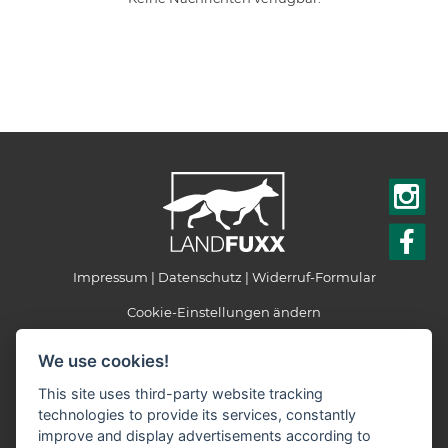
Impressum
Datenschutz
Widerruf-Formular
Cookie-Einstellungen ändern
We use cookies!
LANDFUXX Börjes
Markus Börjes e.K.
This site uses third-party website tracking
Ringstraße 2
technologies to provide its services, constantly
48480 Spelle
improve and display advertisements according to