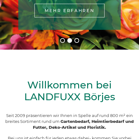
& HOF
MEHR ERFAHREN
ZUR ANFAHRT
ZU UNSEREM SORTIMENT
Willkommen bei
LANDFUXX Börjes
Seit 2009 präsentieren wir Ihnen in Spelle auf rund 800 m² ein
breites Sortiment rund um
Gartenbedarf, Heimtierbedarf und
Futter, Deko-Artikel und Floristik.
Bei uns ist einfach für jeden etwas dabei- kommen Sie vorbei