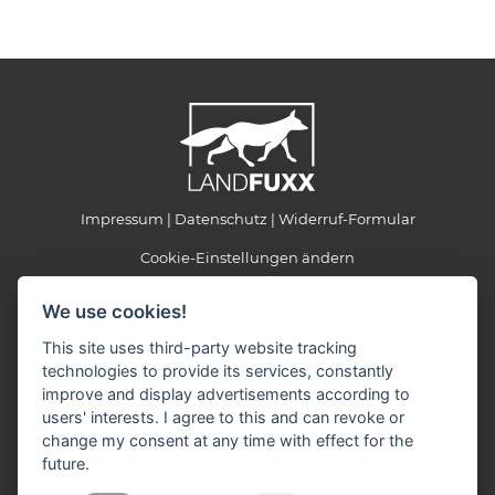
Impressum
Datenschutz
Widerruf-Formular
Cookie-Einstellungen ändern
We use cookies!
LANDFUXX Börjes
Markus Börjes e.K.
This site uses third-party website tracking
Ringstraße 2
technologies to provide its services, constantly
48480 Spelle
improve and display advertisements according to
Telefon: 05977 92115
users' interests. I agree to this and can revoke or
Telefax: 05977 92116
change my consent at any time with effect for the
E-Mail:
info(at)landfuxx-boerjes.de
future.