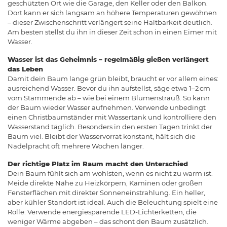
geschützten Ort wie die Garage, den Keller oder den Balkon.
Dort kann er sich langsam an höhere Temperaturen gewöhnen
– dieser Zwischenschritt verlängert seine Haltbarkeit deutlich.
Am besten stellst du ihn in dieser Zeit schon in einen Eimer mit
Wasser.
Wasser ist das Geheimnis – regelmäßig gießen verlängert
das Leben
Damit dein Baum lange grün bleibt, braucht er vor allem eines:
ausreichend Wasser. Bevor du ihn aufstellst, säge etwa 1–2 cm
vom Stammende ab – wie bei einem Blumenstrauß. So kann
der Baum wieder Wasser aufnehmen. Verwende unbedingt
einen Christbaumständer mit Wassertank und kontrolliere den
Wasserstand täglich. Besonders in den ersten Tagen trinkt der
Baum viel. Bleibt der Wasservorrat konstant, hält sich die
Nadelpracht oft mehrere Wochen länger.
Der richtige Platz im Raum macht den Unterschied
Dein Baum fühlt sich am wohlsten, wenn es nicht zu warm ist.
Meide direkte Nähe zu Heizkörpern, Kaminen oder großen
Fensterflächen mit direkter Sonneneinstrahlung. Ein heller,
aber kühler Standort ist ideal. Auch die Beleuchtung spielt eine
Rolle: Verwende energiesparende LED-Lichterketten, die
weniger Wärme abgeben – das schont den Baum zusätzlich.